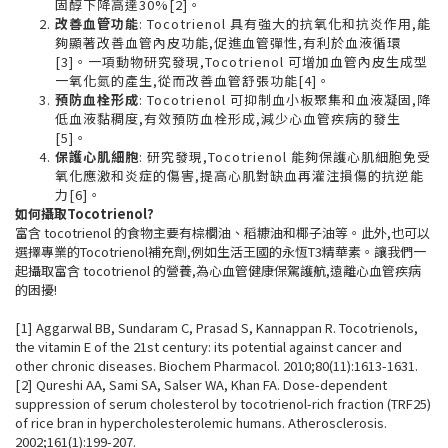
固醇下降高達30%[2]。
改善血管功能
: Tocotrienol 具有強大的抗氧化和抗炎作用,能
夠顯著改善血管內皮功能,促進血管彈性,有利於血液循環
[3]。一項動物研究發現,Tocotrienol 可增加血管內皮生成型
一氧化氮的產生,從而改善血管舒張功能[4]。
預防血栓形成
: Tocotrienol 可抑制血小板聚集和血液凝固,降
低血液黏稠度,有效預防血栓形成,減少心血管疾病的發生
[5]。
保護心肌細胞
: 研究發現,Tocotrienol 能夠保護心肌細胞免受
氧化應激和炎症的傷害,提高心肌對缺血再灌注損傷的抗逆能
力[6]。
如何攝取Tocotrienol?
富含 tocotrienol 的食物主要有棕櫚油、稻糠油和椰子油等。此外,也可以
選擇專業的Tocotrienol補充劑,例如生活王國的永恆T3精華素。讓我們一
起攝取富含 tocotrienol 的營養,為心血管健康保駕護航,遠離心血管疾病
的困擾!
[
1
]
Aggarwal BB, Sundaram C, Prasad S, Kannappan R. Tocotrienols,
the vitamin E of the 21st century: its potential against cancer and
other chronic diseases. Biochem Pharmacol. 2010;80(11):1613-1631.
[
2
]
Qureshi AA, Sami SA, Salser WA, Khan FA. Dose-dependent
suppression of serum cholesterol by tocotrienol-rich fraction (TRF25)
of rice bran in hypercholesterolemic humans. Atherosclerosis.
2002;161(1):199-207.