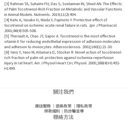
[
3
]
Rahman TA, Suhaimi FH, Das S, Soelaiman IN, Shuid AN. The Effects
of Palm Tocotrienol-Rich Fraction on Metabolic and Vascular Functions
in Animal Models. Nutrients. 2019;11(2):404.
[
4
]
Kato A, Yasuko H, Wada Y, Fujimoto Y. Protective effect of
tocotrienol on ischemic acute renal failure in rats. Jpn J Pharmacol.
2001;86(4):505-508.
[
5
]
Theriault A, Chao JT, Gapor A. Tocotrienol is the most effective
vitamin E for reducing endothelial expression of adhesion molecules
and adhesion to monocytes. Atherosclerosis. 2002;160(1):21-30.
[
6
]
Yano Y, Yano M, Kitamura D, Stocker R. Novel action of tocotrienol-
rich fraction of palm oil: protection against ischemia-reperfusion
injury in rat heart. Am J Physiol Heart Circ Physiol. 2005;288(4):H1492-
H1499.
關注我們
運送服務
｜
退換政策
｜
隱私政策
條款細則
｜
防詐騙宣導
聯絡方法