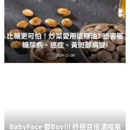
比糖更可怕！炒菜愛用這種油? 恐害罹
糖尿病、癌症、黃斑部病變!
2024-11-08
BabyFace 都Buy!!! 終極百倍濃縮東