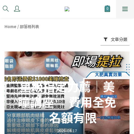
Home
/
部落格列表
文章分類
星級指定力薦│美
瞳講座 │費用全免
│名額有限
2025-04-17