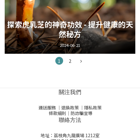
探索虎乳芝的神奇功效 - 提升健康的天
然秘方
2024-06-21
1
2
關注我們
運送服務
｜
退換政策
｜
隱私政策
條款細則
｜
防詐騙宣導
聯絡方法
地址：荔枝角九龍廣場 1212室