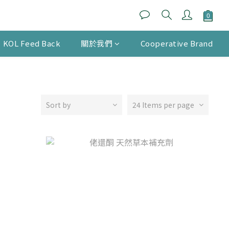
KOL Feed Back
關於我們
Cooperative Brand
Sort by
24 Items per page