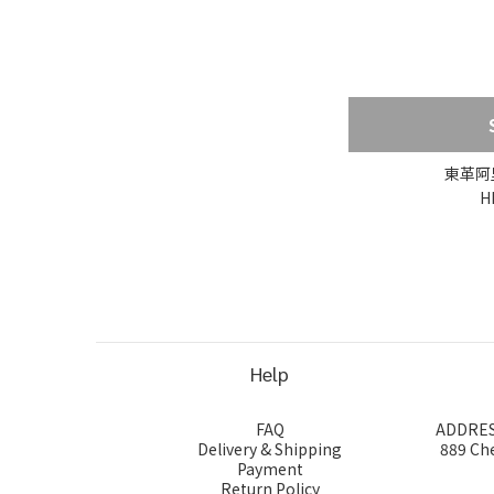
東革阿里
H
Help
FAQ
ADDRESS
Delivery & Shipping
889 Ch
Payment
Return Policy