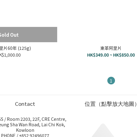
Sold Out
片60年 (125g)
東革阿里片
K$1,000.00
HK$349.00 ~ HK$850.00
1
Contact
位置（點擊放大地圖
 / Room 2203, 22F, CRE Centre,
eung Sha Wan Road, Lai Chi Kok,
Kowloon
PHONE / +852 92496077