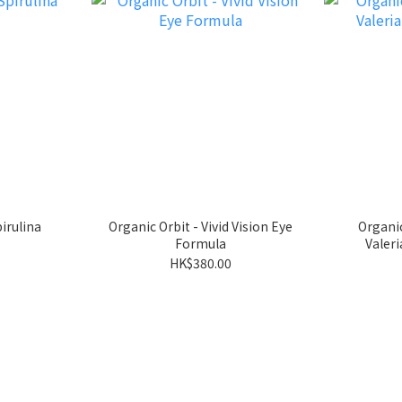
pirulina
Organic Orbit - Vivid Vision Eye
Organic
Formula
Valer
HK$380.00