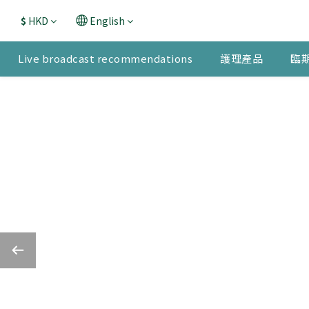
$
HKD
English
Live broadcast recommendations
護理產品
臨