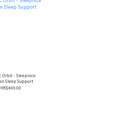
 Orbit - Sleepnice
ian Sleep Support
HK$469.00