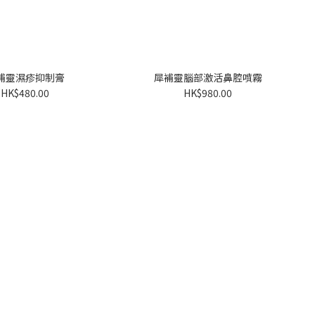
補靈濕疹抑制膏
犀補靈腦部激活鼻腔噴霧
HK$480.00
HK$980.00