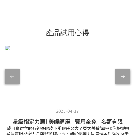
產品試用心得
2025-04-17
星級指定力薦│美瞳講座 │費用全免 │名額有限
成日覺得對眼冇神👁️眼皮下垂眼袋又大？亞太美瞳講座帶你解鎖明
星級電眼秘密！金牌監製梅小青、劉家豪等明星皆是客戶🥳獨家美