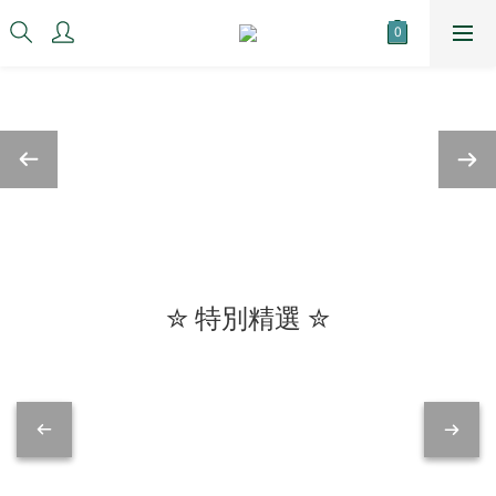
✮ 特別精選 ✮