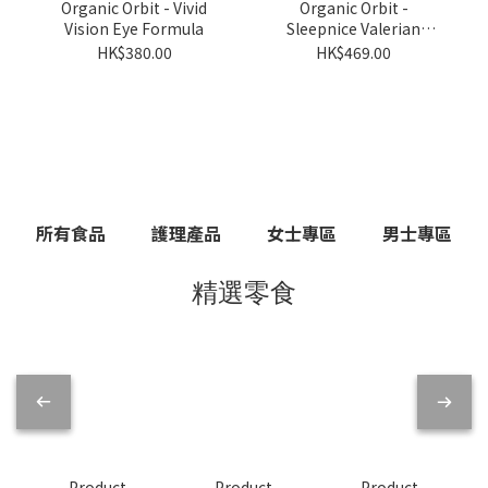
Organic Orbit - Vivid
Organic Orbit -
Vision Eye Formula
Sleepnice Valerian
Sleep Support
HK$380.00
HK$469.00
所有食品
護理產品
女士專區
男士專區
精選零食
Product
Product
Product