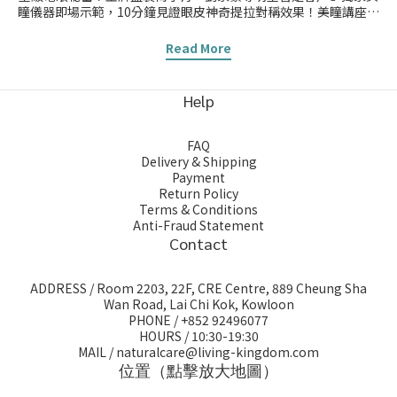
瞳儀器即場示範，10分鐘見證眼皮神奇提拉對稱效果！美瞳講座內
容：👉🏻分享眼部肌肉結構👉🏻過往治療眼皮下垂的方法及壞處👉🏻需要
矯正眼部下垂的原因👉🏻美瞳檢查內容及示範👉🏻美瞳治療示範（會有
Read More
儀器帶到現場，揀客人出來示範）👉🏻️⁠即場登記美瞳治療會有優惠以
及神秘禮物️⭐出席嘅朋友即送美瞳檢查 (價值$1000)⭐️⁠📅日期：5月18
號（星期日）🕐時間：下午2點至5點📍地址：佐敦彌敦道 223 號 盛
Help
樂中心10樓演講廳📱WhatsApp預約：92496077(佐敦地鐵站C出口
步行1分鐘到達))⭐名額只有80個~⭐至尊會員優先留位⭐每人名額最
多2名⚠️由即日起報名至5月17日截止⚠️
FAQ
Delivery & Shipping
Payment
Return Policy
Terms & Conditions
Anti-Fraud Statement
Contact
ADDRESS / Room 2203, 22F, CRE Centre, 889 Cheung Sha
Wan Road, Lai Chi Kok, Kowloon
PHONE / +852 92496077
HOURS / 10:30-19:30
MAIL / naturalcare@living-kingdom.com
位置（點擊放大地圖）