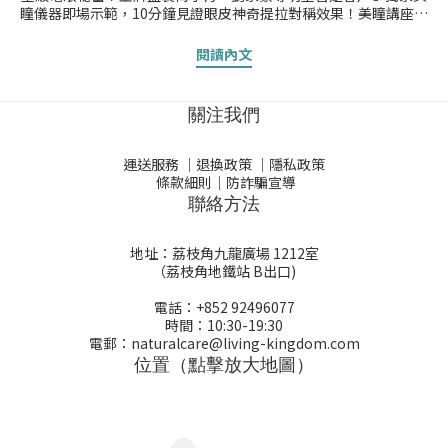
瞳儀器即場示範，10分鐘見證眼皮神奇提拉對稱效果！美瞳講座內
容：👉🏻分享眼部肌肉結構👉🏻過往治療眼皮下垂的方法及壞處👉🏻需要
矯正眼部下垂的原因👉🏻美瞳檢查內容及示範👉🏻美瞳治療示範（會有
閱讀內文
儀器帶到現場，揀客人出來示範）👉🏻️⁠即場登記美瞳治療會有優惠以
及神秘禮物️⭐出席嘅朋友即送美瞳檢查 (價值$1000)⭐️⁠📅日期：5月18
號（星期日）🕐時間：下午2點至5點📍地址：佐敦彌敦道 223 號 盛
關注我們
樂中心10樓演講廳📱WhatsApp預約：92496077(佐敦地鐵站C出口
步行1分鐘到達))⭐名額只有80個~⭐至尊會員優先留位⭐每人名額最
多2名⚠️由即日起報名至5月17日截止⚠️
運送服務
｜
退換政策
｜
隱私政策
條款細則
｜
防詐騙宣導
聯絡方法
地址：荔枝角九龍廣場 1212室
（荔枝角地鐵站 B出口)
電話：+852 92496077
時間：10:30-19:30
電郵：naturalcare@living-kingdom.com
位置（點擊放大地圖）