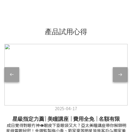
產品試用心得
2025-04-17
星級指定力薦│美瞳講座 │費用全免 │名額有限
成日覺得對眼冇神👁️眼皮下垂眼袋又大？亞太美瞳講座帶你解鎖明
星級電眼秘密！金牌監製梅小青、劉家豪等明星皆是客戶🥳獨家美