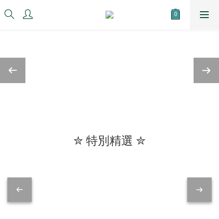
✮ 特別精選 ✮