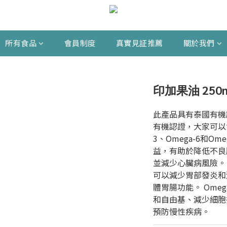
所有食品
會員制度
真實見証推薦
關於我們
印加果油 250m
此產品具有泰國有機
有機認證，大家可以食
3、Omega-6和O
益，有助於降低不良
並減少心臟病風險。
可以減少胃部發炎和
體胃腸功能。 Ome
和自由基、減少細胞
預防慢性疾病。