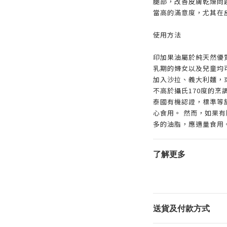
腿部，改善皮膚乾燥問
當高的滿意度，尤其在
使用方法
印加果油屬於純天然優
乳期的婦女以及兒童均可
加入沙拉、義大利麵，
不高於攝氏170度的烹
泰國有機認證，標準等
心食用。 然而，如果
多的油脂，應適量食用
了解更多
送貨及付款方式