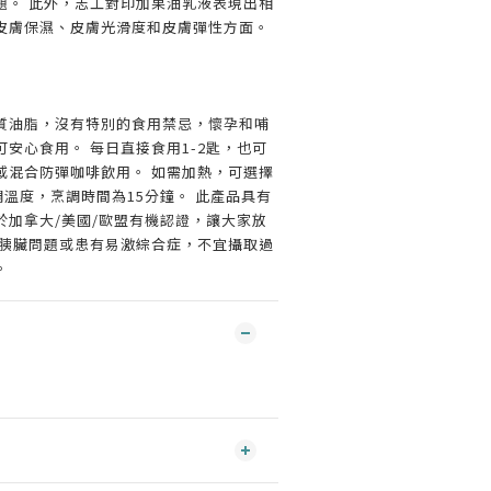
題。 此外，志工對印加果油乳液表現出相
皮膚保濕、皮膚光滑度和皮膚彈性方面。
質油脂，沒有特別的食用禁忌，懷孕和哺
安心食用。 每日直接食用1-2匙，也可
或混合防彈咖啡飲用。 如需加熱，可選擇
調溫度，烹調時間為15分鐘。 此產品具有
於加拿大/美國/歐盟有機認證，讓大家放
有胰臟問題或患有易激綜合症，不宜攝取過
。