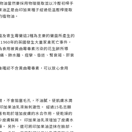
植物油當然要採用物理提取並以冷壓初榨手
果油正是由印加果種子經過低溫壓榨提取
的植物油。
菌及寄生霉黴這2種為主要的黴菌所產生的
1960年的英國發生大量家禽死亡事件，
為食用被黃曲霉毒素污染的花生餅所導
腹痛、肺水腫、痙攣、昏迷、腎衰竭、肝衰
後確認不含黃曲霉毒素，可以放心食用
開，不會阻塞毛孔，不油膩，使肌膚水潤
印加果油乳液無刺激性。 經過15名志願
著有助於增加皮膚的水合作用，使乾燥的
少皮膚鱗屑。 印加果油乳液增加了皮膚水
燥。 另外，還可將印加果油塗抹在臉部、