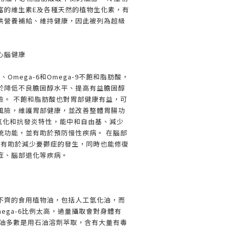
富的維生素E及各種天然的植物生化素，有
供營養補給、維持健康，因此被列為超級
心腦健康
、Omega-6和Omega-9不飽和脂肪酸，
於降低不良膽固醇水平、提高有益膽固醇
險。 不飽和脂肪酸也對胃部健康有益，可
風險，維護胃部健康，並改善整體胃腸功
有抗氧化和抗發炎特性，能中和自由基、減少
統功能，並有助於預防慢性疾病。 在腦部
-3有助於減少憂鬱症的發生，同時也能修復
症、腦部退化等疾病。
不齊的食用植物油，包括人工氫化油，而
ega-6比例太高，過量攝取會對身體有
物油多數是用石油溶劑萃取，含有大量有毒