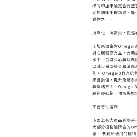
榨的印加果油更含有豐
助於調節生理功能、提
食物之一。
抗氧化、抗發炎，促進
印加果油富含Omega-3
對心臟健康有益，有助
水平，並減少心臟病風
以減少胃部發炎和潰瘍
能。 Omega-3具
細胞損傷，提升免疫系
和情緒方面，Omega
腦神經細胞，預防失智
不含毒性溶劑
市面上有大量品質參差
大部分植物油所含的Om
害。 餐廳所使用的植