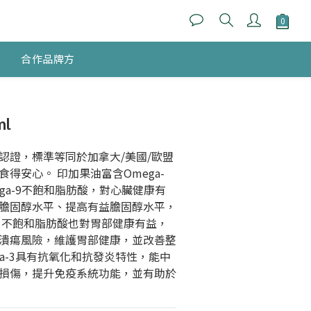
合作品牌方
立即購買
l
認證，標準等同於加拿大/美國/歐盟
得安心。 印加果油富含Omega-
mega-9不飽和脂肪酸，對心臟健康有
膽固醇水平、提高有益膽固醇水平，
 不飽和脂肪酸也對胃部健康有益，
潰瘍風險，維護胃部健康，並改善整
ga-3具有抗氧化和抗發炎特性，能中
損傷，提升免疫系統功能，並有助於