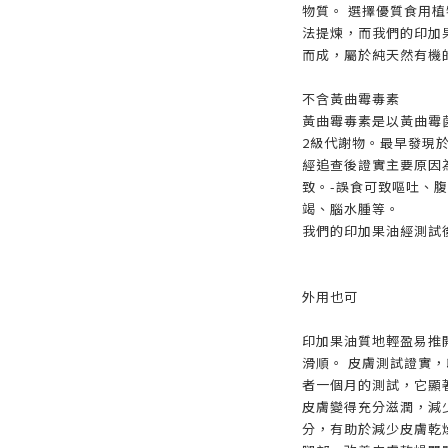
物質。 選擇優質食用
法提煉，而我們的印加
而成，屬於純天然有機
不含黃曲霉毒素
黃曲霉毒素是以黃曲霉
2級代謝物。最早發現於
經追查後證實主要原因
致。-誤食可致嘔吐、
竭、腦水腫等。
我們的印加果油經測試
外用也可
印加果油質地輕盈易推
滑順。 皮膚測試證實，
者一個月的測試，它顯
皮膚變得充分滋潤，減
分，有助於減少皮膚乾