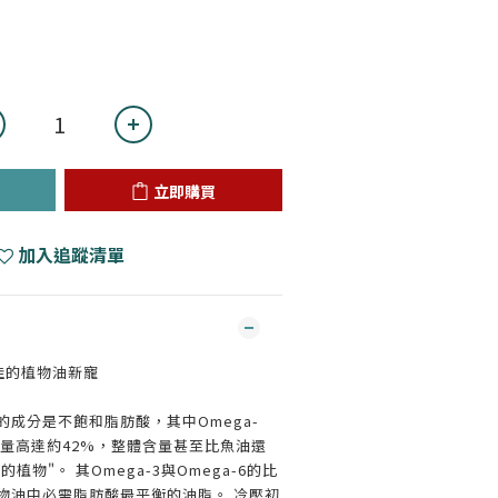
立即購買
加入追蹤清單
例最佳的植物油新寵
的成分是不飽和脂肪酸，其中Omega-
含量高達約42%，整體含量甚至比魚油還
植物"。 其Omega-3與Omega-6的比
是植物油中必需脂肪酸最平衡的油脂。 冷壓初