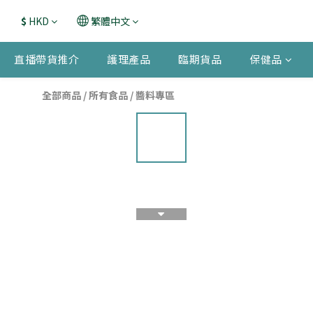
$
HKD
繁體中文
直播帶貨推介
護理產品
臨期貨品
保健品
全部商品
/
所有食品
/
醬料專區