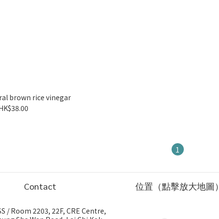
ral brown rice vinegar
HK$38.00
1
Contact
位置（點擊放大地圖
 / Room 2203, 22F, CRE Centre,