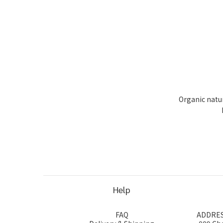
Organic natu
Help
FAQ
ADDRESS