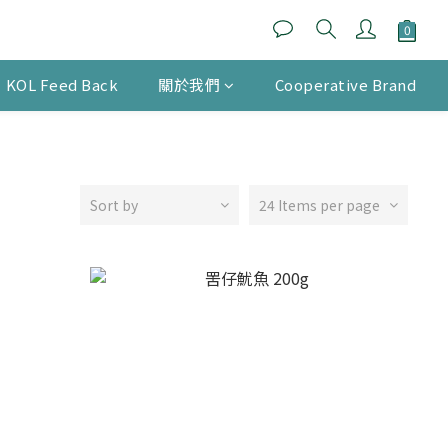
KOL Feed Back
關於我們
Cooperative Brand
Sort by
24 Items per page