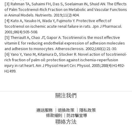
[
3
]
Rahman TA, Suhaimi FH, Das S, Soelaiman IN, Shuid AN. The Effects
of Palm Tocotrienol-Rich Fraction on Metabolic and Vascular Functions
in Animal Models. Nutrients. 2019;11(2):404.
[
4
]
Kato A, Yasuko H, Wada Y, Fujimoto Y. Protective effect of
tocotrienol on ischemic acute renal failure in rats. Jpn J Pharmacol.
2001;86(4):505-508.
[
5
]
Theriault A, Chao JT, Gapor A. Tocotrienol is the most effective
vitamin E for reducing endothelial expression of adhesion molecules
and adhesion to monocytes. Atherosclerosis. 2002;160(1):21-30.
[
6
]
Yano Y, Yano M, Kitamura D, Stocker R. Novel action of tocotrienol-
rich fraction of palm oil: protection against ischemia-reperfusion
injury in rat heart. Am J Physiol Heart Circ Physiol. 2005;288(4):H1492-
H1499.
關注我們
運送服務
｜
退換政策
｜
隱私政策
條款細則
｜
防詐騙宣導
聯絡方法