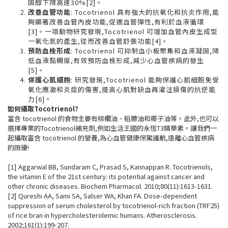
固醇下降高達30%[2]。
改善血管功能
: Tocotrienol 具有強大的抗氧化和抗炎作用,能
夠顯著改善血管內皮功能,促進血管彈性,有利於血液循環
[3]。一項動物研究發現,Tocotrienol 可增加血管內皮生成型
一氧化氮的產生,從而改善血管舒張功能[4]。
預防血栓形成
: Tocotrienol 可抑制血小板聚集和血液凝固,降
低血液黏稠度,有效預防血栓形成,減少心血管疾病的發生
[5]。
保護心肌細胞
: 研究發現,Tocotrienol 能夠保護心肌細胞免受
氧化應激和炎症的傷害,提高心肌對缺血再灌注損傷的抗逆能
力[6]。
如何攝取Tocotrienol?
富含 tocotrienol 的食物主要有棕櫚油、稻糠油和椰子油等。此外,也可以
選擇專業的Tocotrienol補充劑,例如生活王國的永恆T3精華素。讓我們一
起攝取富含 tocotrienol 的營養,為心血管健康保駕護航,遠離心血管疾病
的困擾!
[
1
]
Aggarwal BB, Sundaram C, Prasad S, Kannappan R. Tocotrienols,
the vitamin E of the 21st century: its potential against cancer and
other chronic diseases. Biochem Pharmacol. 2010;80(11):1613-1631.
[
2
]
Qureshi AA, Sami SA, Salser WA, Khan FA. Dose-dependent
suppression of serum cholesterol by tocotrienol-rich fraction (TRF25)
of rice bran in hypercholesterolemic humans. Atherosclerosis.
2002;161(1):199-207.